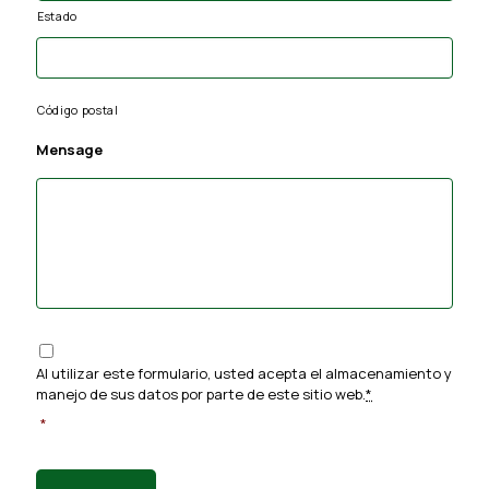
Estado
Código postal
Mensage
C
o
Al utilizar este formulario, usted acepta el almacenamiento y
n
manejo de sus datos por parte de este sitio web.
*
s
e
*
n
t
*