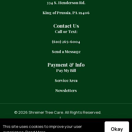
334 S. Henderson Rd.
King of Prussia, PA 19406
Contact Us
Call or Text:
(610) 265-6004
Send a Message
Payment & Info
Pay My Bill
Service Area
Newsletters
© 2026 Shreiner Tree Care. All Rights Reserved.
Terms of
Service
|
Privacy Policy
This site uses cookies to improve your user
Okay
experience.
Read More