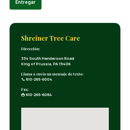
Entregar
Shreiner Tree Care
Dirección:
334 South Henderson Road
King of Prussia, PA 19406
Llama o envía un mensaje de texto:
610-265-6004
Fax:
610-265-6084